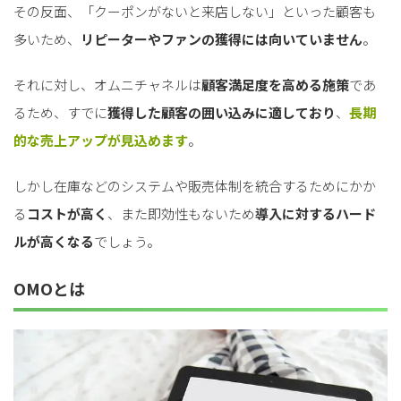
その反面、「クーポンがないと来店しない」といった顧客も
多いため、
リピーターやファンの獲得には向いていません
。
それに対し、オムニチャネルは
顧客満足度を高める施策
であ
るため、すでに
獲得した顧客の囲い込みに適しており
、
長期
的な売上アップが見込めます
。
しかし在庫などのシステムや販売体制を統合するためにかか
る
コストが高く
、また即効性もないため
導入に対するハード
ルが高くなる
でしょう。
OMOとは