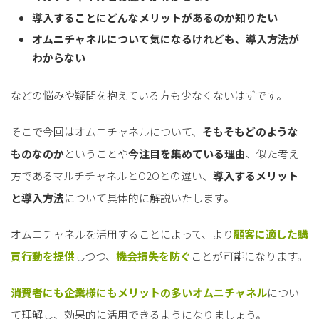
導入することにどんなメリットがあるのか知りたい
オムニチャネルについて気になるけれども、導入方法が
わからない
などの悩みや疑問を抱えている方も少なくないはずです。
そこで今回はオムニチャネルについて、
そもそもどのような
ものなのか
ということや
今注目を集めている理由
、似た考え
方であるマルチチャネルとO2Oとの違い、
導入するメリット
と導入方法
について具体的に解説いたします。
オムニチャネルを活用することによって、より
顧客に適した購
買行動を提供
しつつ、
機会損失を防ぐ
ことが可能になります。
消費者にも企業様にもメリットの多いオムニチャネル
につい
て理解し、効果的に活用できるようになりましょう。