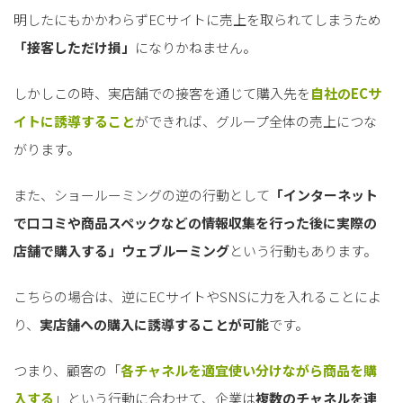
明したにもかかわらずECサイトに売上を取られてしまうため
「接客しただけ損」
になりかねません。
しかしこの時、実店舗での接客を通じて購入先を
自社のECサ
イトに誘導すること
ができれば、グループ全体の売上につな
がります。
また、ショールーミングの逆の行動として
「インターネット
で口コミや商品スペックなどの情報収集を行った後に実際の
店舗で購入する」ウェブルーミング
という行動もあります。
こちらの場合は、逆にECサイトやSNSに力を入れることによ
り、
実店舗への購入に誘導することが可能
です。
つまり、顧客の「
各チャネルを適宜使い分けながら商品を購
入する
」という行動に合わせて、企業は
複数のチャネルを連