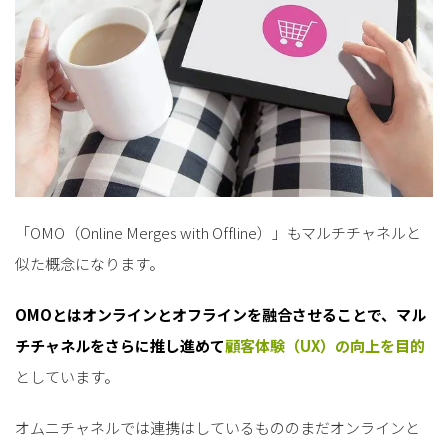
for
for
Retail
Retail
小売業の方向けサービス
小売業の方向けサービス
資料ダウンロードの一覧へ
お問い合わせフォームへ
for
for
Reuse
Reuse
中古買取業者向けサービス
中古買取業者向けサービス
資料ダウンロードの一覧へ
お問い合わせフォームへ
「OMO（Online Merges with Offline）」もマルチチャネルと
似た概念になります。
OMOとはオンラインとオフラインを融合させることで、マル
チチャネルをさらに推し進めて
顧客体験（UX）の向上を目的
としています。
オムニチャネルでは連携はしているもののまだオンラインと