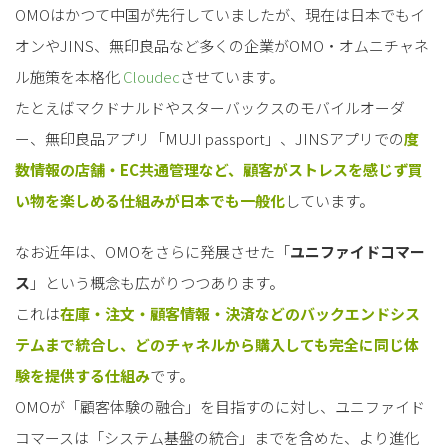
OMOはかつて中国が先行していましたが、現在は日本でもイ
オンやJINS、無印良品など多くの企業がOMO・オムニチャネ
ル施策を本格化
Cloudec
させています。
たとえばマクドナルドやスターバックスのモバイルオーダ
ー、無印良品アプリ「MUJI passport」、JINSアプリでの
度
数情報の店舗・EC共通管理など、顧客がストレスを感じず買
い物を楽しめる仕組みが日本でも一般化
しています。
なお近年は、OMOをさらに発展させた「
ユニファイドコマー
ス
」という概念も広がりつつあります。
これは
在庫・注文・顧客情報・決済などのバックエンドシス
テムまで統合し、どのチャネルから購入しても完全に同じ体
験を提供する仕組み
です。
OMOが「顧客体験の融合」を目指すのに対し、ユニファイド
コマースは「システム基盤の統合」までを含めた、より進化