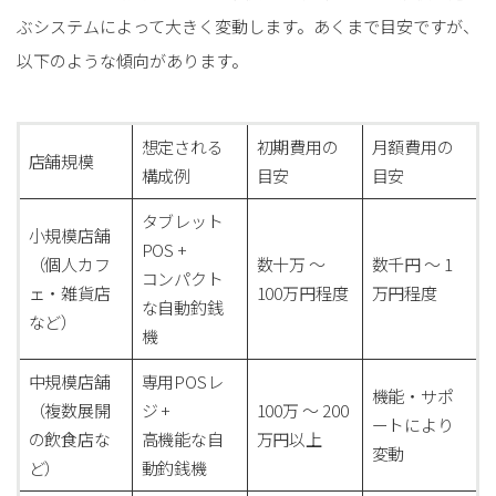
ぶシステムによって大きく変動します。あくまで目安ですが、
以下のような傾向があります。
想定される
初期費用の
月額費用の
店舗規模
構成例
目安
目安
タブレット
小規模店舗
POS +
（個人カフ
数十万 〜
数千円 〜 1
コンパクト
ェ・雑貨店
100万円程度
万円程度
な自動釣銭
など）
機
中規模店舗
専用POSレ
機能・サポ
（複数展開
ジ +
100万 〜 200
ートにより
の飲食店な
高機能な自
万円以上
変動
ど）
動釣銭機