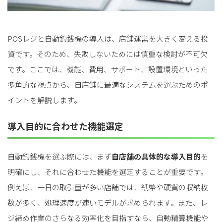
for
for
Retail
Retail
小売業の方向けサービス
小売業の方向けサービス
資料ダウンロードの一覧へ
お問い合わせフォームへ
POSレジと自動釣銭機の導入は、店舗運営を大きく変える投
資です。そのため、失敗しないためには慎重な検討が不可欠
for
for
Reuse
Reuse
中古買取業者向けサービス
中古買取業者向けサービス
です。ここでは、機能、費用、サポート、設置環境といった
多角的な視点から、自店舗に最適なシステムを選ぶためのポ
資料ダウンロードの一覧へ
お問い合わせフォームへ
イントを解説します。
導入目的に合わせた機能選定
自動釣銭機を選ぶ際には、まず
自店舗の具体的な導入目的
を
明確にし、それに合わせた機能を選定することが重要です。
例えば、一日の取引量が多い店舗では、紙幣や硬貨の収納枚
数が多く、処理速度が速いモデルが求められます。また、レ
ジ締め作業のさらなる効率化を目指すなら、自動精算機能や