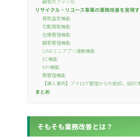
顧客のファン化
リサイクル・リユース事業の業務改善を実現する
for
for
Retai
Retai
買取査定機能
宅配買取機能
在庫管理機能
顧客管理機能
for
for
Reu
Reu
LINEミニアプリ連動機能
EC機能
KPI機能
質管理機能
【導入事例】アナログ管理からの脱却。6回の
まとめ
そもそも業務改善とは？