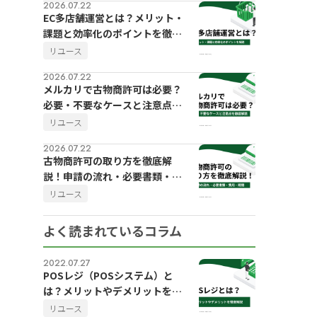
2026.07.22
EC多店舗運営とは？メリット・
課題と効率化のポイントを徹底
解説
リユース
2026.07.22
メルカリで古物商許可は必要？
必要・不要なケースと注意点を
徹底解説
リユース
2026.07.22
古物商許可の取り方を徹底解
説！申請の流れ・必要書類・費
用・期間
リユース
よく読まれているコラム
2022.07.27
POSレジ（POSシステム）と
は？メリットやデメリットを徹
底解説
リユース