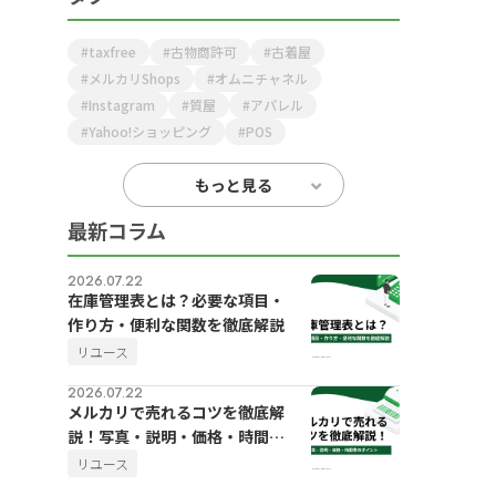
taxfree
古物商許可
古着屋
メルカリShops
オムニチャネル
Instagram
質屋
アパレル
Yahoo!ショッピング
POS
もっと見る
最新コラム
2026.07.22
在庫管理表とは？必要な項目・
作り方・便利な関数を徹底解説
リユース
2026.07.22
メルカリで売れるコツを徹底解
説！写真・説明・価格・時間帯
のポイント
リユース