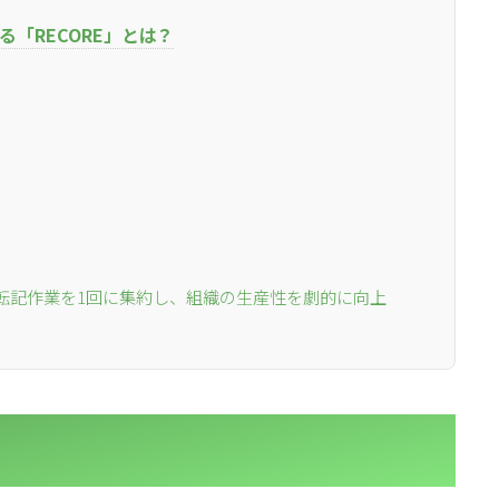
「RECORE」とは？
l
l
小売業の方向けサービス
小売業の方向けサービス
資料ダウンロードの一覧へ
お問い合わせフォームへ
se
se
中古買取業者向けサービス
中古買取業者向けサービス
資料ダウンロードの一覧へ
お問い合わせフォームへ
転記作業を1回に集約し、組織の生産性を劇的に向上