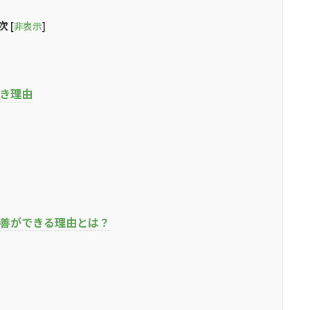
次
[
非表示
]
き理由
改善ができる理由とは？