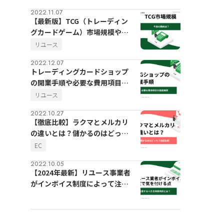
2022.11.07
【最新版】TCG（トレーディン
グカードゲーム）市場規模や今
後の動向
リユース
2022.12.07
トレーディングカードショップ
の開業手順や必要な費用項目を
徹底解説
リユース
2022.10.27
【徹底比較】ラクマとメルカリ
の違いとは？儲かるのはどっ
ち？
EC
2022.10.05
【2024年最新】リユース事業者
がインボイス制度によって注意
するべき古物商特例とは？