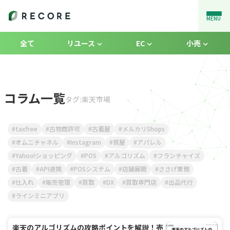
MENU
全て
リユース
EC
小売
コラム一覧
タグ:楽天市場
taxfree
古物商許可
古着屋
メルカリShops
オムニチャネル
Instagram
質屋
アパレル
Yahoo!ショッピング
POS
アルゴリズム
フランチャイズ
古着
API連携
POSシステム
店舗展開
ささげ業務
仕入れ
販売管理
買取
DX
買取専門店
出品代行
ラインミニアプリ
楽天のアルゴリズムの攻略ポイントを解説！売