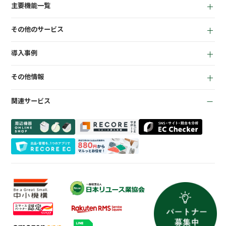
アパレル向け
主要機能一覧
for Retail
買取機能
その他のサービス
店頭販売機能
LINEミニアプリ
EC機能
導入事例
宅配買取管理機能
顧客管理機能
全て
質機能
KPI管理機能
その他情報
リサイクルショップ
トレカ自動査定
在庫管理機能
お役立ち資料
商材専門店
ささげ代行サービス
会計機能
関連サービス
お知らせ
質業
周辺機器一覧
よくある質問
買取専門店
会社概要
トレーディングカード
プライバシーポリシー