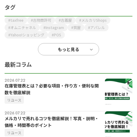
タグ
taxfree
古物商許可
古着屋
メルカリShops
オムニチャネル
Instagram
質屋
アパレル
Yahoo!ショッピング
POS
もっと見る
最新コラム
for
for
Retail
Retail
小売業の方向けサービス
小売業の方向けサービス
2026.07.22
在庫管理表とは？必要な項目・作り方・便利な関
資料ダウンロードの一覧へ
お問い合わせフォームへ
数を徹底解説
リユース
for
for
Reuse
Reuse
中古買取業者向けサービス
中古買取業者向けサービス
2026.07.22
メルカリで売れるコツを徹底解説！写真・説明・
資料ダウンロードの一覧へ
お問い合わせフォームへ
価格・時間帯のポイント
リユース