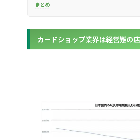
まとめ
for
for
Retai
Retai
カードショップ業界は経営難の
for
for
Reu
Reu