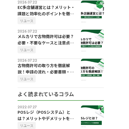
2026.07.22
EC多店舗運営とは？メリット・
課題と効率化のポイントを徹底
解説
リユース
2026.07.22
メルカリで古物商許可は必要？
必要・不要なケースと注意点を
徹底解説
リユース
2026.07.22
古物商許可の取り方を徹底解
説！申請の流れ・必要書類・費
用・期間
リユース
よく読まれているコラム
2022.07.27
POSレジ（POSシステム）と
は？メリットやデメリットを徹
底解説
リユース