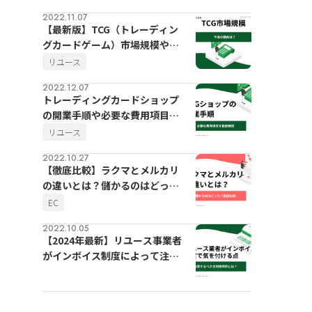
2022.11.07
【最新版】TCG（トレーディン
グカードゲーム）市場規模や今
後の動向
リユース
2022.12.07
トレーディングカードショップ
の開業手順や必要な費用項目を
徹底解説
リユース
2022.10.27
【徹底比較】ラクマとメルカリ
の違いとは？儲かるのはどっ
ち？
EC
2022.10.05
【2024年最新】リユース事業者
がインボイス制度によって注意
するべき古物商特例とは？