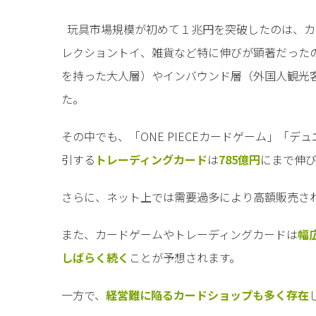
玩具市場規模が初めて１兆円を突破したのは、カ
レクショントイ、雑貨など特に伸びが顕著だった
を持った大人層）やインバウンド層（外国人観光
た。
その中でも、「ONE PIECEカードゲーム」「デ
引する
トレーディングカード
は
785億円
にまで伸
さらに、ネット上では需要過多により高額販売さ
また、カードゲームやトレーディングカードは
幅
しばらく続く
ことが予想されます。
一方で、
経営難に陥るカードショップも多く存在