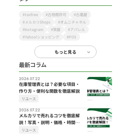
taxfree
古物商許可
古着屋
メルカリShops
オムニチャネル
Instagram
質屋
アパレル
Yahoo!ショッピング
POS
もっと見る
最新コラム
2026.07.22
在庫管理表とは？必要な項目・
作り方・便利な関数を徹底解説
リユース
2026.07.22
メルカリで売れるコツを徹底解
説！写真・説明・価格・時間帯
のポイント
リユース