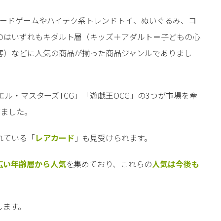
ードゲームやハイテク系トレンドトイ、ぬいぐるみ、コ
のはいずれもキダルト層（キッズ＋アダルト＝子どもの心
客）などに人気の商品が揃った商品ジャンルでありまし
ュエル・マスターズTCG」「遊戯王OCG」の3つが市場を牽
びました。
れている「
レアカード
」も見受けられます。
広い年齢層から人気
を集めており、これらの
人気は今後も
します。