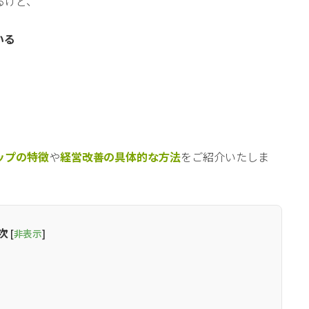
るけど、
いる
ップの特徴
や
経営改善の具体的な方法
をご紹介いたしま
次
[
非表示
]