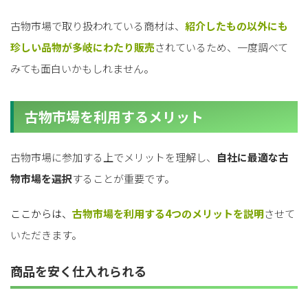
for
for
Retail
Retail
小売業の方向けサービス
小売業の方向けサービス
古物市場で取り扱われている商材は、
紹介したもの以外にも
資料ダウンロードの一覧へ
お問い合わせフォームへ
珍しい品物が多岐にわたり販売
されているため、一度調べて
みても面白いかもしれません。
for
for
Reuse
Reuse
中古買取業者向けサービス
中古買取業者向けサービス
古物市場を利用するメリット
資料ダウンロードの一覧へ
お問い合わせフォームへ
古物市場に参加する上でメリットを理解し、
自社に最適な古
物市場を選択
することが重要です。
ここからは、
古物市場を利用する
4つのメリットを説明
させて
いただきます。
商品を安く仕入れられる