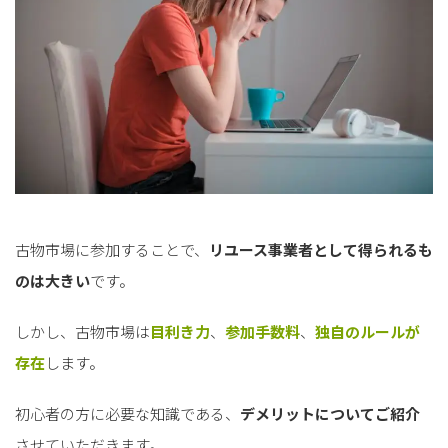
古物市場に参加することで、
リユース事業者として得られるも
のは大きい
です。
しかし、古物市場は
目利き力
、
参加手数料
、
独自のルールが
存在
します。
初心者の方に必要な知識である、
デメリットについてご紹介
させていただきます。