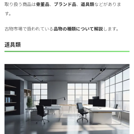
取り扱う商品は
骨董品
、
ブランド品
、
道具類
などがありま
す。
古物市場で扱われている
品物の種類について解説
します。
道具類