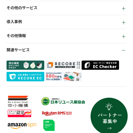
買取機能
その他のサービス
店頭販売機能
LINEミニアプリ
EC機能
導入事例
宅配買取管理機能
顧客管理機能
全て
質機能
KPI管理機能
その他情報
リサイクルショップ
トレカ自動査定
在庫管理機能
お役立ち資料
商材専門店
ささげ代行サービス
会計機能
関連サービス
お知らせ
質業
周辺機器一覧
よくある質問
買取専門店
会社概要
トレーディングカード
プライバシーポリシー