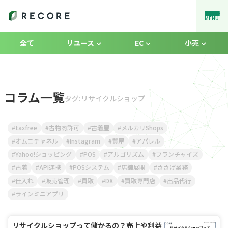
MENU
全て
リユース
EC
小売
コラム一覧
タグ:リサイクルショップ
taxfree
古物商許可
古着屋
メルカリShops
オムニチャネル
Instagram
質屋
アパレル
Yahoo!ショッピング
POS
アルゴリズム
フランチャイズ
古着
API連携
POSシステム
店舗展開
ささげ業務
仕入れ
販売管理
買取
DX
買取専門店
出品代行
ラインミニアプリ
リサイクルショップって儲かるの？売上や利益