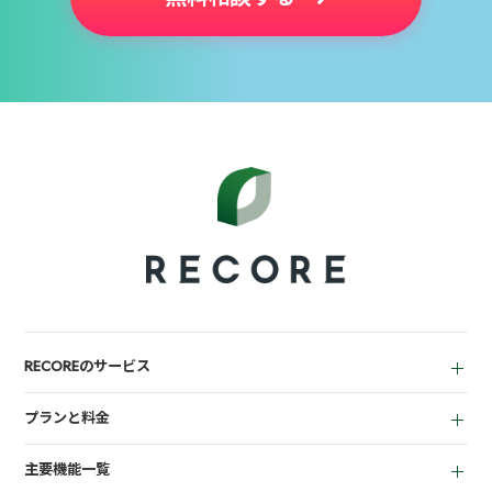
RECOREのサービス
中古買取業者向け
プランと料金
小売業者向け
for Reuse
アパレル向け
主要機能一覧
for Retail