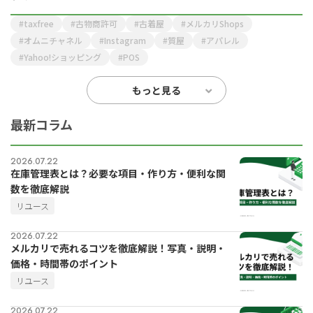
for
for
Reuse
Reuse
中古買取業者向けサービス
中古買取業者向けサービス
taxfree
古物商許可
古着屋
メルカリShops
オムニチャネル
Instagram
質屋
アパレル
資料ダウンロードの一覧へ
お問い合わせフォームへ
Yahoo!ショッピング
POS
もっと見る
最新コラム
2026.07.22
在庫管理表とは？必要な項目・作り方・便利な関
数を徹底解説
リユース
2026.07.22
メルカリで売れるコツを徹底解説！写真・説明・
価格・時間帯のポイント
リユース
2026.07.22